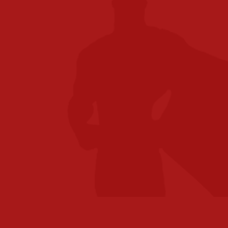
Ben je opzoek naar een kantoor printer in
Roosendaal en heb je een grote onderneming of
kleine organisatie? Het maakt niet uit. Dankzij ons
uitgebreide dienstenportfolio kan iedereen een
beroep doen op de expertise van Toshiba Tec. Ben
je benieuwd of jouw organisatie met een nieuwe
manier van werken informatie beter kan beheren
en veilig stellen, efficiënter kan werken en
milieuprestaties kan verbeteren?
Onze consultants in Roosendaal verzorgen voor
jou een scan van jouw werkprocessen, waarbij wij
je direct kunnen adviseren met welke producten,