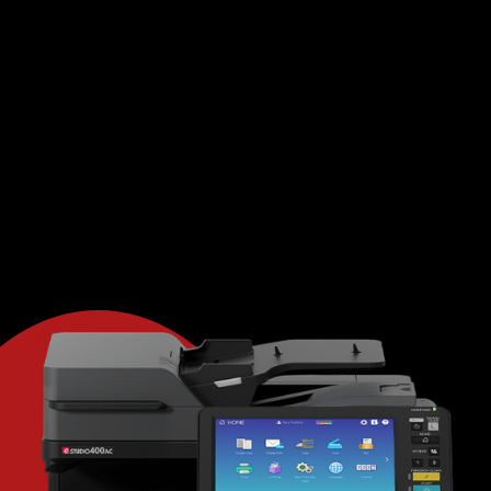
printers. Wij hanteren flexibele overeenkomsten,
fair use, en geen addertjes onder het gras.