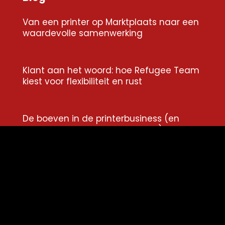
Van een printer op Marktplaats naar een
waardevolle samenwerking
Klant aan het woord: hoe Refugee Team
kiest voor flexibiliteit en rust
De boeven in de printerbusiness (en
waarom niemand erover praat)
Van woekercontract naar transparantie:
hoe Notariaat Maarten Rijntjes grip kreeg
op hun printkosten