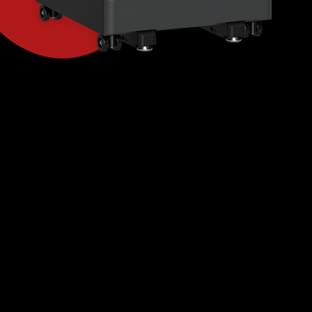
Ben jij opzoek naar een
kantoorprinter in
Roosendaal?
De bedrijfsprinter beschikt over vele hoge
kwaliteiten. Met onze multifunctionele printer
hoeft je je drukwerk niet meer uit te besteden, je