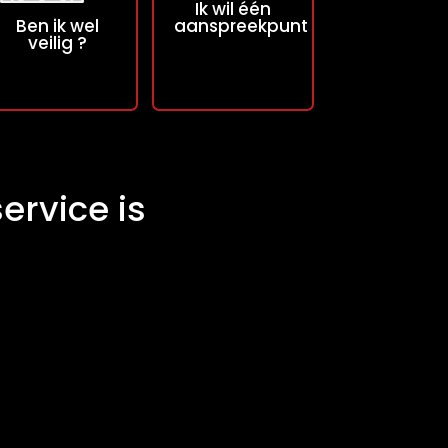
Ik wil één
is beveiliging
de muur wordt
aanspreekpunt
Ben ik wel
gewaarborgd.
gestuurd. DKM
veilig ?
Dat is een zorg
Solutions is jouw
minder.
superheld!
ervice is