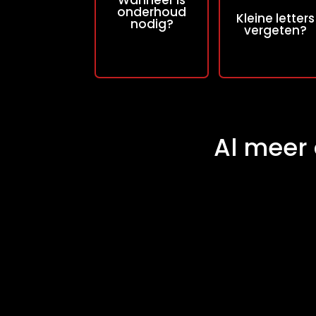
Wanneer is
nodig hebben. Zo
maat gemaakt,
onderhoud
Kleine letters
nodig?
kunnen wij
zonder kleine
vergeten?
preventief actie
lettertjes.
ondernemen.
Al meer 