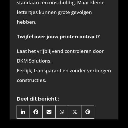
standaard en onschuldig. Maar kleine
lettertjes kunnen grote gevolgen
hebben.
Twijfel over jouw printercontract?
Laat het vrijblijvend controleren door
DKM Solutions.
Eerlijk, transparant en zonder verborgen
constructies.
Deel dit bericht :
Share
Share
Share
Share
Share
Share
on
on
on
on
on
on
LinkedIn
Facebook
Email
WhatsApp
X
Pinterest