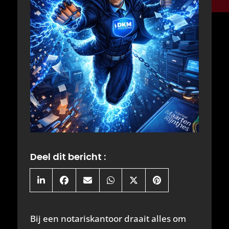
Deel dit bericht :
Share
Share
Share
Share
Share
Share
on
on
on
on
on
on
LinkedIn
Facebook
Email
WhatsApp
X
Pinterest
(Twitter)
Bij een notariskantoor draait alles om