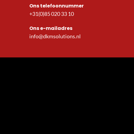
Ons telefoonnummer
+31(0)85 020 33 10
Ons e-mailadres
info@dkmsolutions.nl
Menu
Over DKMSolutions
Blog
Downloads
Duurzaamheid
Contact