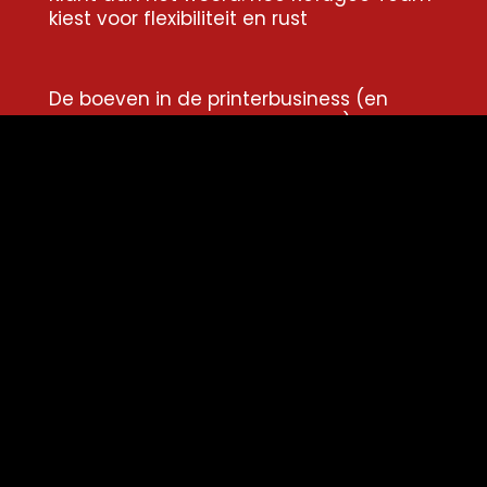
kiest voor flexibiliteit en rust
De boeven in de printerbusiness (en
waarom niemand erover praat)
Van woekercontract naar transparantie:
hoe Notariaat Maarten Rijntjes grip kreeg
op hun printkosten
Socials