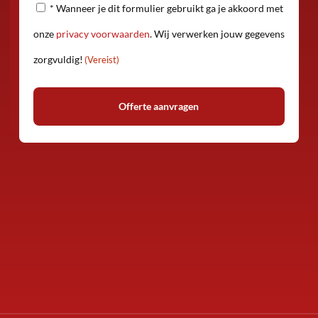
Privacy
* Wanneer je dit formulier gebruikt ga je akkoord met
(Vereist)
onze
privacy voorwaarden
. Wij verwerken jouw gegevens
zorgvuldig!
(Vereist)