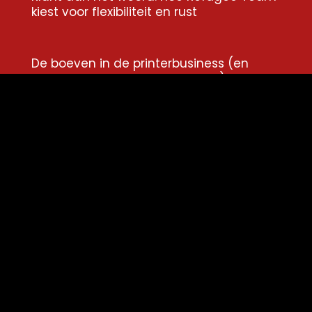
kiest voor flexibiliteit en rust
De boeven in de printerbusiness (en
waarom niemand erover praat)
Van woekercontract naar transparantie:
hoe Notariaat Maarten Rijntjes grip kreeg
op hun printkosten
Socials