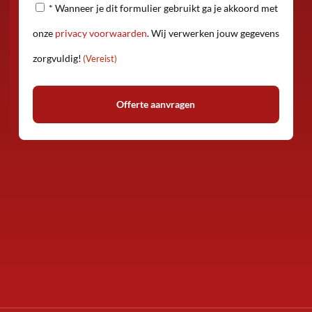
Privacy
* Wanneer je dit formulier gebruikt ga je akkoord met
(Vereist)
onze
privacy voorwaarden
. Wij verwerken jouw gegevens
zorgvuldig!
(Vereist)