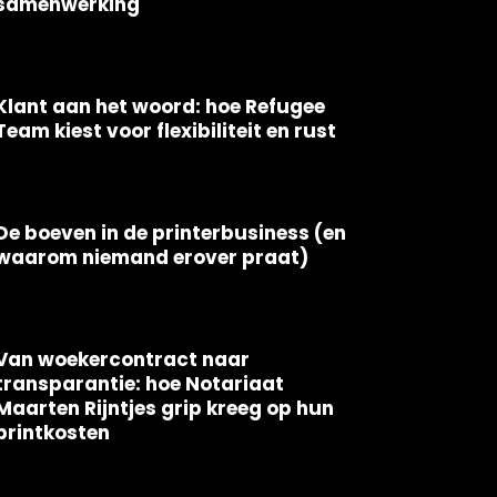
samenwerking
Klant aan het woord: hoe Refugee
Team kiest voor flexibiliteit en rust
De boeven in de printerbusiness (en
waarom niemand erover praat)
Van woekercontract naar
transparantie: hoe Notariaat
Maarten Rijntjes grip kreeg op hun
printkosten