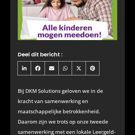
Deel dit bericht :
Share
Share
Share
Share
Share
Share
on
on
on
on
on
on
LinkedIn
Facebook
Email
WhatsApp
X
Pinterest
(Twitter)
Bij DKM Solutions geloven we in de
kracht van samenwerking en
maatschappelijke betrokkenheid.
Daarom zijn we trots op onze tweede
samenwerking met een lokale Leergeld-