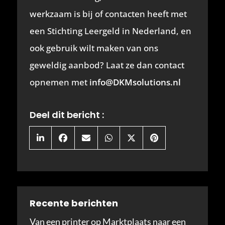
werkzaam is bij of contacten heeft met
een Stichting Leergeld in Nederland, en
ook gebruik wilt maken van ons
geweldig aanbod? Laat ze dan contact
opnemen met
info@DKMsolutions.nl
Deel dit bericht :
Share
Share
Share
Share
Share
Share
on
on
on
on
on
on
LinkedIn
Facebook
Email
WhatsApp
X
Pinterest
(Twitter)
Recente berichten
Van een printer op Marktplaats naar een