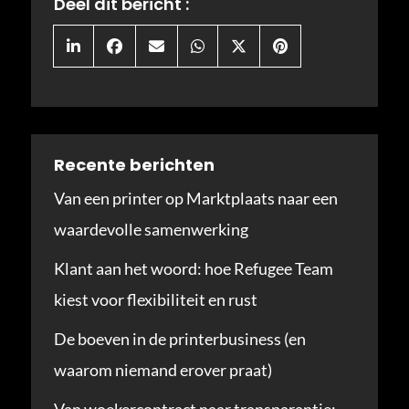
Deel dit bericht :
Share
Share
Share
Share
Share
Share
on
on
on
on
on
on
LinkedIn
Facebook
Email
WhatsApp
X
Pinterest
(Twitter)
Recente berichten
Van een printer op Marktplaats naar een
waardevolle samenwerking
Klant aan het woord: hoe Refugee Team
kiest voor flexibiliteit en rust
De boeven in de printerbusiness (en
waarom niemand erover praat)