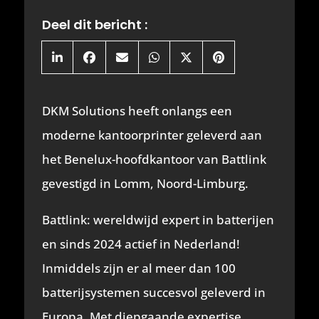
Deel dit bericht :
Share
Share
Share
Share
Share
Share
on
on
on
on
on
on
LinkedIn
Facebook
Email
WhatsApp
X
Pinterest
(Twitter)
DKM Solutions heeft onlangs een
moderne kantoorprinter geleverd aan
het Benelux-hoofdkantoor van Battlink
gevestigd in Lomm, Noord-Limburg.
Battlink: wereldwijd expert in batterijen
en sinds 2024 actief in Nederland!
Inmiddels zijn er al meer dan 100
batterijsystemen succesvol geleverd in
Europa. Met diepgaande expertise