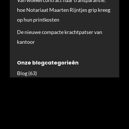
Van woekercontract naar transparantie:
hoe Notariaat Maarten Rijntjes grip kreeg
op hun printkosten
De nieuwe compacte krachtpatser van
kantoor
Onze blogcategorieën
Blog
(63)
Menu
Home
Over DKM Solutions