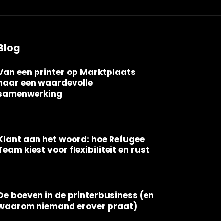
Blog
Van een printer op Marktplaats
naar een waardevolle
samenwerking
Klant aan het woord: hoe Refugee
Team kiest voor flexibiliteit en rust
De boeven in de printerbusiness (en
waarom niemand erover praat)