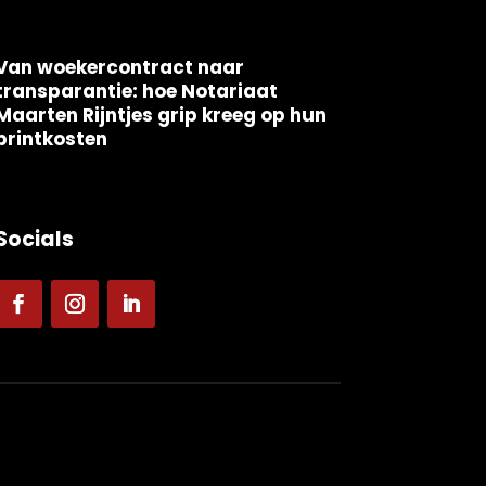
Van woekercontract naar
transparantie: hoe Notariaat
Maarten Rijntjes grip kreeg op hun
printkosten
Socials
Cookies
|
Privacy
|
Algemene voorwaarden