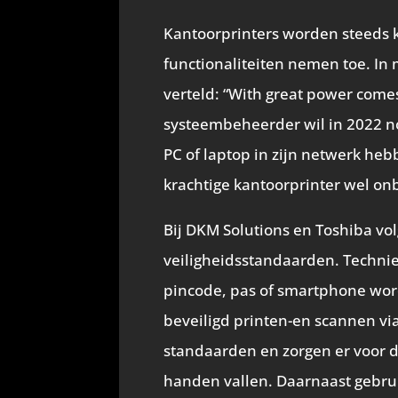
(Twitter
Kantoorprinters worden steeds k
functionaliteiten nemen toe. In
verteld: “With great power comes
systeembeheerder wil in 2022 no
PC of laptop in zijn netwerk he
krachtige kantoorprinter wel on
Bij DKM Solutions en Toshiba v
veiligheidsstandaarden. Techni
pincode, pas of smartphone wor
beveiligd printen-en scannen vi
standaarden en zorgen er voor d
handen vallen. Daarnaast gebru