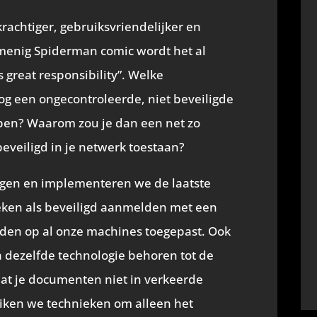
)
rachtiger, gebruiksvriendelijker en
 menig Spiderman comic wordt het al
 great responsibility”. Welke
g een ongecontroleerde, niet beveiligde
bben? Waarom zou je dan een net zo
beveiligd in je netwerk toestaan?
olgen en implementeren we de laatste
eken als beveiligd aanmelden met een
den op al onze machines toegepast. Ook
a dezelfde technologie behoren tot de
at je documenten niet in verkeerde
iken we technieken om alleen het