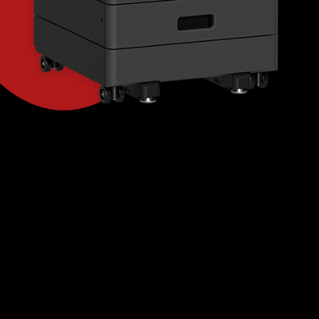
Goed opstarten en afsluiten
Deze tip klinkt wellicht zeer makkelijk, maar is
hierdoor niet minder belangrijker. Het is zeer
belangrijk dat de printer goed afgesloten wordt
en niet zomaar via de uitknop afgesloten wordt,
daarnaast is het ook verstandig om de stekker in