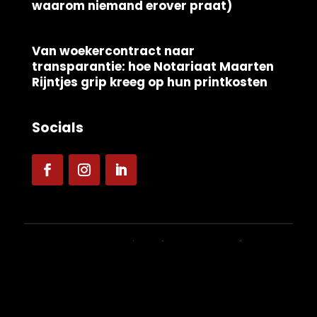
waarom niemand erover praat)
Van woekercontract naar
transparantie: hoe Notariaat Maarten
Rijntjes grip kreeg op hun printkosten
Socials
© 2026 DKM Solutions |
Webdesign by Yooker
Cookies
|
Privacy
|
Algemene voorwaarden