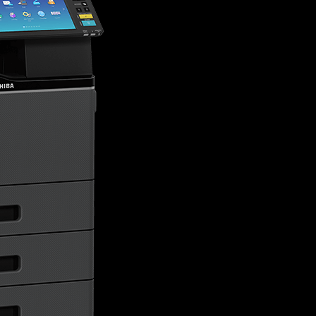
De bedrijfsprinter beschi
multifunctionele printer h
besteden, je drukt nameli
1.200 x 1.200 dpi, dit zorg
Ook print je gemakkelijk i
Printen met de multifuncti
A6-A4 formaat en bannerp
multifunctionele kantoorp
liefst 33 of 40 pagina`s 
scant de multifunctionele
minuut. Hierdoor bespaar j