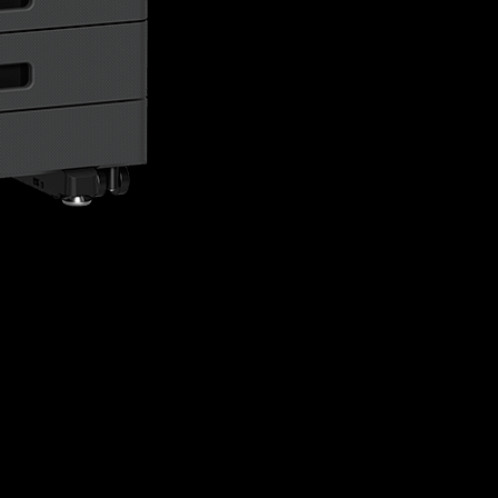
Als printerspecialisten in
informatieprocessen weer
werkprocessen te stroomlij
stellen. Wij adviseren je g
duurzamer inrichten van j
nieuwe manieren van werke
besparen, werkstromen sne
veilig en duurzaam te bewa
echt toe doet.