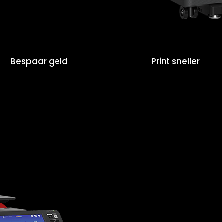
Bespaar geld
Print sneller
Ben jij opz
kantoorprin