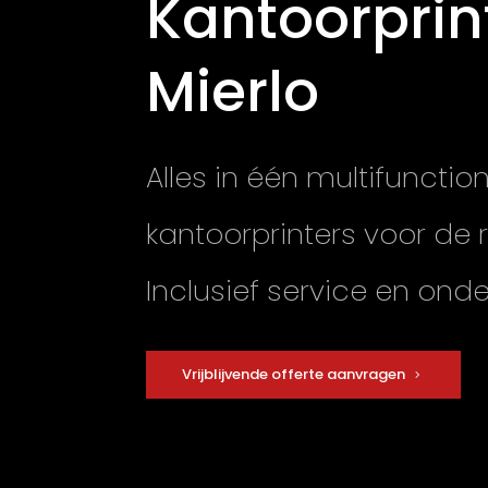
Kantoorprin
Mierlo
Alles in één multifunctio
kantoorprinters voor de r
Inclusief service en ond
Vrijblijvende offerte aanvragen