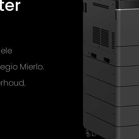
ter
nele
egio Mierlo.
erhoud.