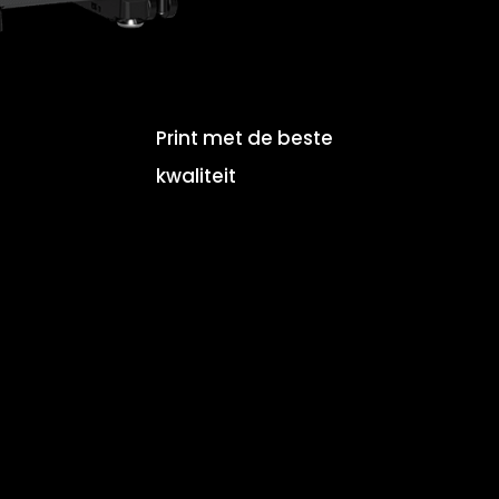
Print met de beste
kwaliteit
oek naar een
ter in Mierlo?