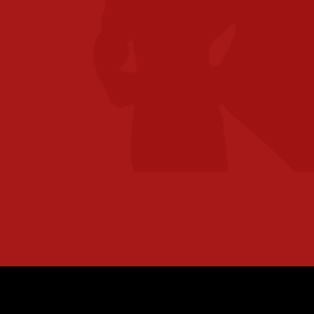
eteren?
o verzorgen voor jou een scan van jouw
j je direct kunnen adviseren met welke
lossingen wij je kunnen helpen uw
behalen.