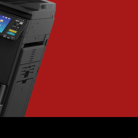
milieuprestaties kan verb
Onze consultants in Mierl
werkprocessen, waarbij wi
producten, services en op
bedrijfsdoelstellingen te 