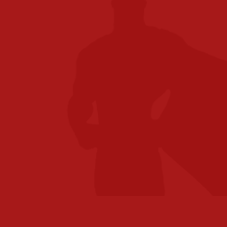
Ben je opzoek naar een kantoor printer in
Valkenswaard en heb je een grote onderneming of
kleine organisatie? Het maakt niet uit. Dankzij ons
uitgebreide dienstenportfolio kan iedereen een
beroep doen op de expertise van Toshiba Tec. Ben
je benieuwd of jouw organisatie met een nieuwe
manier van werken informatie beter kan beheren
en veilig stellen, efficiënter kan werken en
milieuprestaties kan verbeteren?
Onze consultants in Valkenswaard verzorgen voor
jou een scan van jouw werkprocessen, waarbij wij
je direct kunnen adviseren met welke producten,