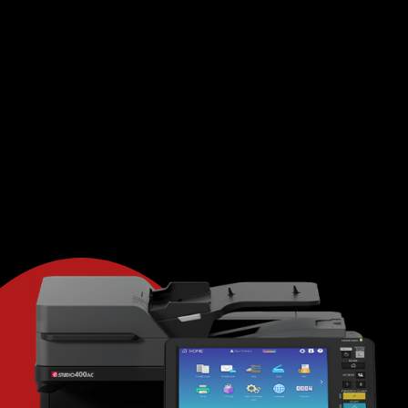
printers. Wij hanteren flexibele overeenkomsten,
fair use, en geen addertjes onder het gras.