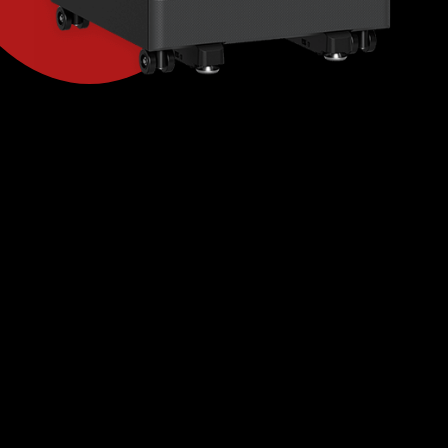
Ben jij opzoek naar een
kantoorprinter in
Valkenswaard?
De bedrijfsprinter beschikt over vele hoge
kwaliteiten. Met onze multifunctionele printer
hoeft je je drukwerk niet meer uit te besteden, je