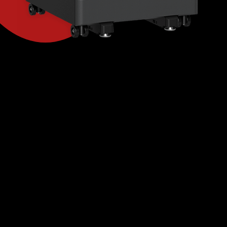
Ben jij opzoek naar een
kantoorprinter in
Waalwijk?
De bedrijfsprinter beschikt over vele hoge
kwaliteiten. Met onze multifunctionele printer
hoeft je je drukwerk niet meer uit te besteden, je