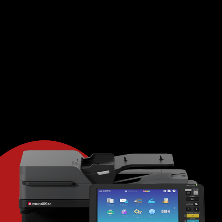
printers. Wij hanteren flexibele overeenkomsten,
fair use, en geen addertjes onder het gras.