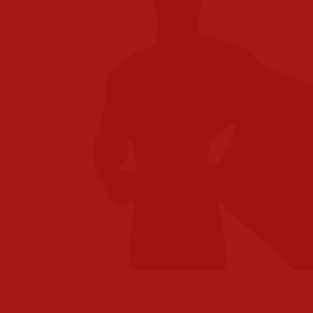
Ben je opzoek naar een kantoor printer in
Waalwijk en heb je een grote onderneming of
kleine organisatie? Het maakt niet uit. Dankzij ons
uitgebreide dienstenportfolio kan iedereen een
beroep doen op de expertise van Toshiba Tec. Ben
je benieuwd of jouw organisatie met een nieuwe
manier van werken informatie beter kan beheren
en veilig stellen, efficiënter kan werken en
milieuprestaties kan verbeteren?
Onze consultants in Waalwijk verzorgen voor jou
een scan van jouw werkprocessen, waarbij wij je
direct kunnen adviseren met welke producten,