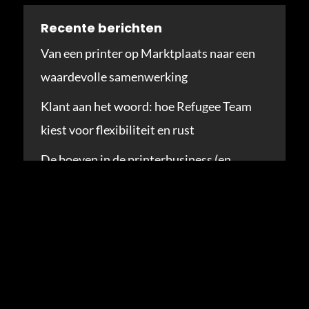
Recente berichten
Van een printer op Marktplaats naar een
waardevolle samenwerking
Klant aan het woord: hoe Refugee Team
kiest voor flexibiliteit en rust
De boeven in de printerbusiness (en
waarom niemand erover praat)
Van woekercontract naar transparantie:
hoe Notariaat Maarten Rijntjes grip kreeg
op hun printkosten
De nieuwe compacte krachtpatser van