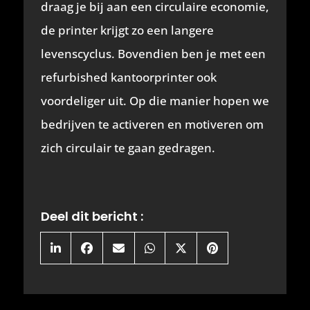
draag je bij aan een circulaire economie,
de printer krijgt zo een langere
levenscyclus. Bovendien ben je met een
refurbished kantoorprinter ook
voordeliger uit. Op die manier hopen we
bedrijven te activeren en motiveren om
zich circulair te gaan gedragen.
Deel dit bericht :
Share
Share
Share
Share
Share
Share
on
on
on
on
on
on
LinkedIn
Facebook
Email
WhatsApp
X
Pinterest
(Twitter)