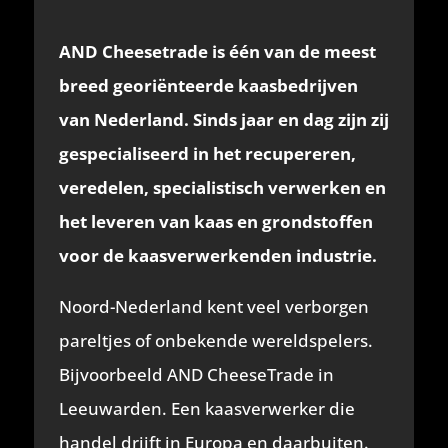
on
on
on
on
on
on
LinkedIn
Facebook
Email
WhatsApp
X
Pinterest
(Twitter)
AND Cheesetrade is één van de meest
breed georiënteerde kaasbedrijven
van Nederland. Sinds jaar en dag zijn zij
gespecialiseerd in het recupereren,
veredelen, specialistisch verwerken en
het leveren van kaas en grondstoffen
voor de kaasverwerkenden industrie.
Noord-Nederland kent veel verborgen
pareltjes of onbekende wereldspelers.
Bijvoorbeeld AND CheeseTrade in
Leeuwarden. Een kaasverwerker die
handel drijft in Europa en daarbuiten.