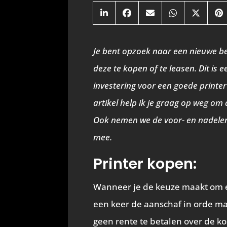
Share
Share
Share
Share
Share
S
on
on
on
on
on
o
LinkedIn
Facebook
Email
WhatsApp
X
Pi
(Twitter
Je bent opzoek naar een nieuwe be
deze te kopen of te leasen. Dit is
investering voor een goede printer
artikel help ik je graag op weg om
Ook nemen we de voor- en nadelen
mee.
Printer kopen:
Wanneer je de keuze maakt om ee
een keer de aanschaf in orde ma
geen rente te betalen over de ko