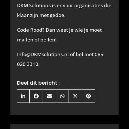
DKM Solutions is er voor organisaties die
klaar zijn met gedoe.
Code Rood? Dan weet je wie je moet
mailen of bellen!
Info@DKMsolutions.nl of bel met 085
020 3310.
Deel dit bericht :
Share
Share
Share
Share
Share
Share
on
on
on
on
on
on
LinkedIn
Facebook
Email
WhatsApp
X
Pinterest
(Twitter)