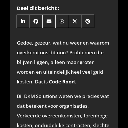
Deel dit bericht :
Share
Share
Share
Share
Share
Share
on
on
on
on
on
on
LinkedIn
Facebook
Email
WhatsApp
X
Pinterest
(Twitter)
Gedoe, gezeur, wat nu weer en waarom
overkomt ons dit nou? Problemen die
blijven liggen, alleen maar groter
worden en uiteindelijk heel veel geld
kosten. Dat is
Code Rood
.
Bij DKM Solutions weten we precies wat
dat betekent voor organisaties.
Verkeerde overeenkomsten, torenhoge
kosten, onduidelijke contracten, slechte