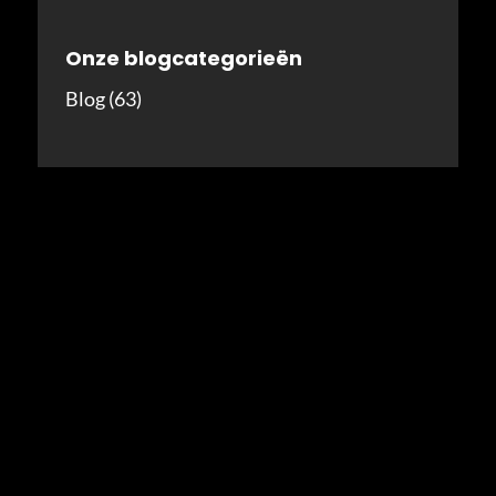
Onze blogcategorieën
Blog
(63)
Menu
Home
Over DKM Solutions
Blog
Downloads
Duurzaamheid
Offerte aanvragen