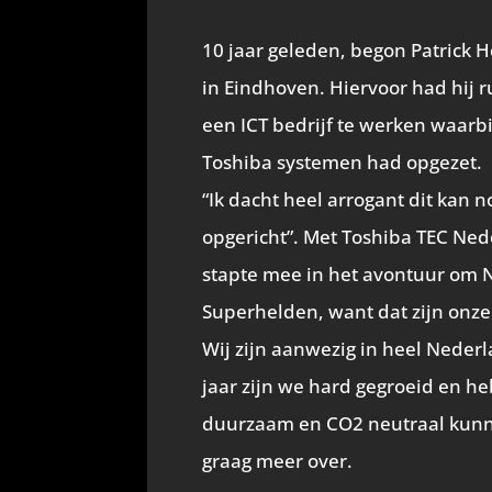
LinkedIn
Facebook
Email
WhatsApp
X
Pi
(Twitter
10 jaar geleden, begon Patrick H
in Eindhoven. Hiervoor had hij 
een ICT bedrijf te werken waarbij
Toshiba systemen had opgezet.
“Ik dacht heel arrogant dit kan 
opgericht”. Met Toshiba TEC Neder
stapte mee in het avontuur om N
Superhelden, want dat zijn onz
Wij zijn aanwezig in heel Neder
jaar zijn we hard gegroeid en 
duurzaam en CO2 neutraal kunnen
graag meer over.